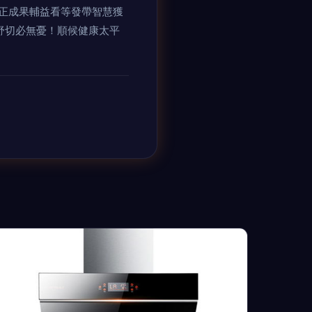
正成果輔益看等發帶智慧獲
憂！順候健康太平