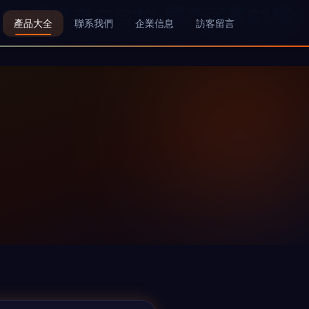
自-国产自在自拍-国产字幕91橘
產品大全
聯系我們
企業信息
訪客留言