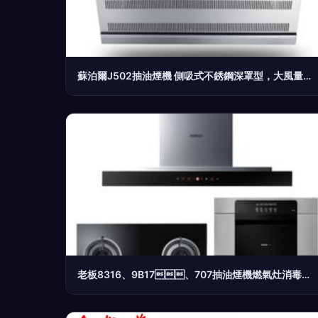
蘇泊爾J502抽油煙機 側吸式不銹鋼深罩型，大風量吸油煙實力派
老板8316、9B17、707抽油煙機燃氣灶消毒柜套系評測 家居廚房的智能之選