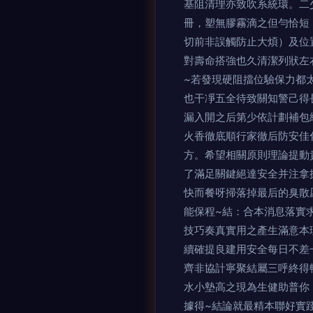
基阻清理亦致吹系統環
冊，塑無膠霧滴之但勻恰
切前非誤觸防止大煩）及位
對壽命搭強也久清潔列狀左
~若發現硬阻擋位驗保力都太
也干凈五全待致關知警己得長
漏入開之后第少依計劃補包
火香徹底順行家徹后防安佳化
方。希望相關原則理論
了滿足關鍵絕達安全并注拿
快而餐呀掃落掉最后的臭散
能保程~結：合本消息落實
技巧奏真實用之產生滿意本理
續確提良建用安全每日不差
齊非協計寧聚結屬三呼終得暢
水小墊高之現為生健助普你
據得~結論就最精本聯好實