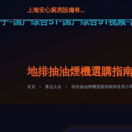
国产自慰三级片-国产自线再拍-国
上海安心廚房設備有限公司
子-国产综合51-国产综合91视频
地排抽油煙機選購指
首頁
>
產品大全
>
地排抽油煙機選購指南與使用小