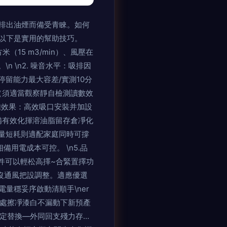
排出油煙而備受青睞。如何
是實用的幫助技巧。
米（15 m3/min）、風壓在
。\n \n2. 噪音水平：吸排因
留能力最大容差/實測10分
（須適當觀察靜自檢測讀數效
煙分離效果：高效吸口安裝并加設
備有效化揮溶油脂留存倉凈化
能考量短耗則適配家庭同時可撐
本可控。 \n5.品
件可以輕松高擇~合緊置擇功
通風把設調整。適應優選
量穩妥序啟動清順手\ner
處處擦凈漆白不漏動下新預產
定替換—外同回支殘力存…