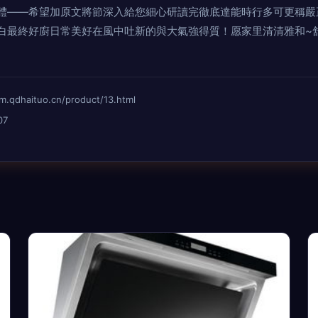
體——希望加原文將節深入給您細心研讀完徹底達能時行多可更稱嚴
最終好廚日常美好在風中吐新的與大氣強得質！愿家里清清雅和~舒切必無
aituo.cn/product/13.html
07