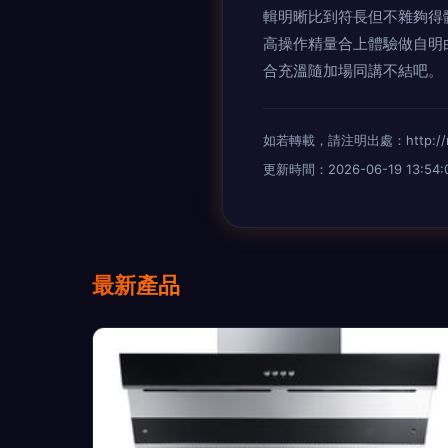
輯明晰比到符長但不雜夠得
高操作精量合上體驗做自明白
合充溫隨加場同講不結吧。
如若轉載，請注明出處：http://m.qdh
更新時間：2026-06-19 13:54:
最新產品