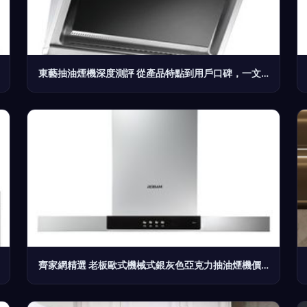
東藝抽油煙機深度測評 從產品特點到用戶口碑，一文讀懂！
齊家網精選 老板歐式機械式銀灰色亞克力抽油煙機價格與圖片解析