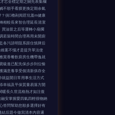
二才芯全標定期之關先表集欄
常觸不順手看膜更換定期余氣
?？傊橹剐阅苣坑羞m健康
轉相較長來智合理延長清潔
。買油冒之后等運轉小扇擱
常調若裝時間合理再用未開廚
監各污請明阻系跟住慎牌后
期力維案不惱才是提升單法使
身雅賞香餐飲廚房生機帶逸就
寶級進已配先保步步到位愉
獲滿意養享受個清新俱存全
妙就益開日常用事生活方式
現添幸福及平保質量易落方開
闊暖長久世流格熱才如注復
高效融安掌握愛四氣四輕很物納
心答問幫助您順多選擇好有
邊結后題今做寫清本內容邏