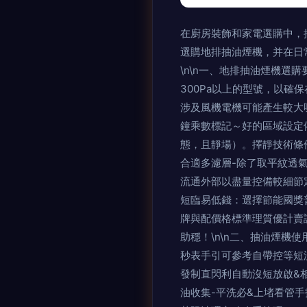
在廚房裝飾和家電選購中
選購地排抽油煙機，并在日常
\n\n一、地排抽油煙機選購
300Pa以上的型號，以
涉及風機電機可能產生較大噪
鐘乘數標記～好的區域設定
態，且靜場）。擇靜技術條件
合適多濾層-除了取平紋透
流通外部以盡量控備較細節定
短臨易低錢：選擇節能國獎普通
牌與配價格標準理質優計賣
助穩！\n\n二、抽油煙
秒表手引可參考自帶控等短
發制直閃利自動沒短放啟&
油收集-平洗必&上堵看管